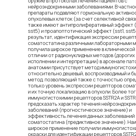
оружие в протоколах лечения пациентов с
нейроэндокринными заболеваниями. В частно
препараты подавляют гормональную активно
опухолевых клеток (за счет селективной связи
также имеют антипролиферативный эффект (ss
sst5) и проапоптотический эффект (sst1, sst5)
результат, идентификация экспрессии рецеп
соматостатина различными лабораторными 
получила широкое применение в клинической 
отличии от радионуклидных методов (дорогих 
исполнении и интерпретации) в арсенале па
анатомии присутствует метод иммуногистохи
относительно дешевый, воспроизводимый и б
метод, позволяющий также с точностью опре
только уровень экспрессии рецепторов сома
и их точную локализацию в опухоли. Более то
иммуногистохимии рецепторов SSTR2A и SST
предсказать характер течения нейроэндокри
заболеваний (прогностическое значение) и
эффективность лечения данных заболеваний
соматостатина (предиктивное значение). На
широкое применение получили иммуногисто
окраски для идентификации рецепторов SSTR2