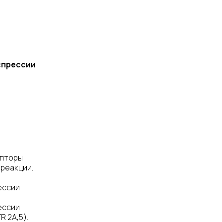
спрессии
епторы
 реакции.
ессии
ессии
R 2A,5).