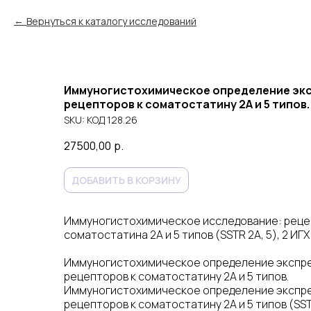
Вернуться к каталогу исследований
Иммуногистохимическое определение эк
рецепторов к соматостатину 2А и 5 типов.
SKU:
КОД 128.26
27500,00
р.
ДОБАВИТЬ В КОРЗИНУ
Иммуногистохимическое исследование: рец
соматостатина 2А и 5 типов (SSTR 2A, 5), 2 ИГХ
Иммуногистохимическое определение экспр
рецепторов к соматостатину 2А и 5 типов.
Иммуногистохимическое определение экспр
рецепторов к соматостатину 2А и 5 типов (SST