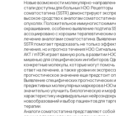
Новые возможности молекулярно-направленн
стали доступны для больных НЭО. Рецепторы
соматостатина (SSTR) демонстрируют экспр
высокое сродство к аналогам соматостатина 
опухолях. Положительное иммуногистохими
окрашивание, особенно выявление подтипа SS
ассоциировано с хорошим терапевтическим о
лечение аналогами соматостатина. Выявлени
SSTR помогает предсказать не только эффек
лечения, но и прогноз течения НЭО. Сигнальный
AKT / mTOR играет важную роль в развитии НЭО
мишенью для специфических ингибиторов. Од
конкретные молекулы, которые могут помочь
ответ на лечение, а также уровни их экспресс
прогностическое значение еще предстоит оп
Выявление специфических прогностических и
предиктивных молекулярных маркеров в НЭО 
значительно улучшить биологическую и мор
характеристику индивидуальных нейроэндокр
новообразований и выбор пациентов для тарг
терапии.
Аналоги соматостатина представляют собой