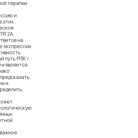
ой терапии
ессию и
в этих
ческое
TR 2А,
тветов на
е экспрессии
тивность
 путь PI3K /
 и является
нако
 предсказать
ии и
ределить.
может
фологическую
инных
етной
 важное