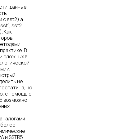
сти, данные
сть
 с sst2) а
t1, sst2,
. Как
торов
методами
практике. В
и сложных в
тологической
мии,
ыстрый
делить не
тостатина, но
го, с помощью
R5 возможно
нных
 аналогами
иболее
химические
A и SSTR5.