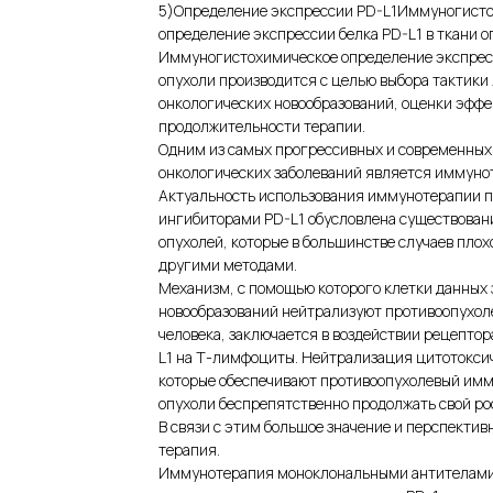
5)Определение экспрессии PD-L1Иммуногист
определение экспрессии белка PD-L1 в ткани о
Иммуногистохимическое определение экспресс
опухоли производится с целью выбора тактики
онкологических новообразований, оценки эффе
продолжительности терапии.
Одним из самых прогрессивных и современных
онкологических заболеваний является иммуно
Актуальность использования иммунотерапии 
ингибиторами PD-L1 обусловлена существован
опухолей, которые в большинстве случаев пло
другими методами.
Механизм, с помощью которого клетки данных
новообразований нейтрализуют противоопухо
человека, заключается в воздействии рецептор
L1 на Т-лимфоциты. Нейтрализация цитотокси
которые обеспечивают противоопухолевый имм
опухоли беспрепятственно продолжать свой рос
В связи с этим большое значение и перспектив
терапия.
Иммунотерапия моноклональными антителами