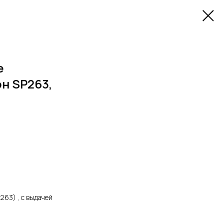
е
он SP263,
263) , с выдачей