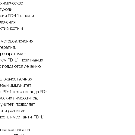
охимическое
пухоли
ии PD-L1 в ткани
 лечения
ктивности и
 методов лечения
терапия.
препаратами –
ием PD-L1-позитивных
хо поддаются лечению
 злокачественных
левый иммунитет
а PD-1 и его лиганда PD-
ческих лимфоцитов,
унитет, позволяет
т и развитие.
ность имеет анти-PD-L1
 направлена на