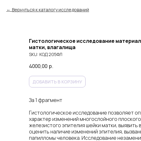
Вернуться к каталогу исследований
Гистологическое исследование материал
матки, влагалища
SKU:
КОД 205ФЛ
4000,00
р.
ДОБАВИТЬ В КОРЗИНУ
За 1 фрагмент
Гистологическое исследование позволяет о
характер изменений многослойного плоского
железистого эпителия шейки матки, выявить 
оценить наличие изменений эпителия, вызван
папилломы человека. Исследование незамени