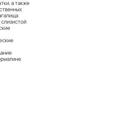
тки, а также
ественных
агалища
 слизистой
ские
ческие
вание
ормалине