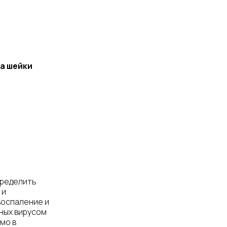
а шейки
пределить
 и
воспаление и
ных вирусом
мо в