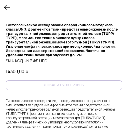
Гистологическое исследование операционного материала
класса UN 3: фрагментов ткани предстательной железы после
трансуретальной резекции предстательной железы (TURP/
ТУРП), фрагментов ткани мочевого пузыря после
трансуретальной резекции мочевого пузыря (TURV/ТУРМП).
Удаление лимфатических узлов при неопухолевой патологии.
Исследование яичка при новообразованиях. Частичное
удаление ткани почки при опухолях до 1 см.
SKU:
КОД UN 3 ФЛ URO
14300,00
р.
ДОБАВИТЬ В КОРЗИНУ
Гистологическое исследование, проводимое после оперативного
вмешательства с удалением фрагментов ткани предстательной
железы после трансуретральной резекции предстательной железы
(TURP/ ТУРП), фрагментов ткани мочевого пузыря после
трансуретральной резекции мочевого пузыря (TURV/ТУРМП),
удаления лимфатических узлов при неопухолевой патологии,
частичного удаления ткани почки при опухолях до 1 см, а так же