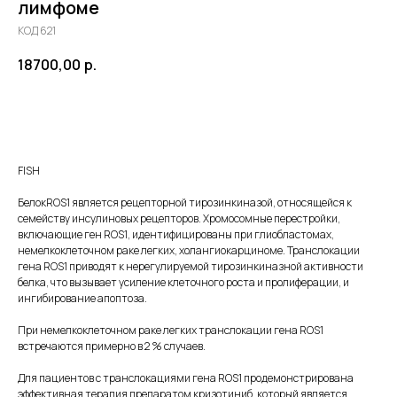
лимфоме
КОД 621
18700,00
р.
ДОБАВИТЬ В КОРЗИНУ
FISH
БелокROS1 является рецепторной тирозинкиназой, относящейся к
семейству инсулиновых рецепторов. Хромосомные перестройки,
включающие ген ROS1, идентифицированы при глиобластомах,
немелкоклеточном раке легких, холангиокарциноме. Транслокации
гена ROS1 приводят к нерегулируемой тирозинкиназной активности
белка, что вызывает усиление клеточного роста и пролиферации, и
ингибирование апоптоза.
При немелкоклеточном раке легких транслокации гена ROS1
встречаются примерно в 2 % случаев.
Для пациентов с транслокациями гена ROS1 продемонстрирована
эффективная терапия препаратом кризотиниб, который является