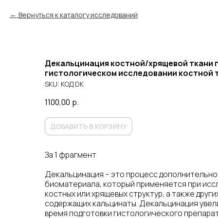
Вернуться к каталогу исследований
Декальцинация костной/хрящевой ткани 
гистологическом исследовании костной 
SKU:
КОД DK
1100,00
р.
ДОБАВИТЬ В КОРЗИНУ
За 1 фрагмент
Декальцинация – это процесс дополнительно
биоматериала, который применяется при исс
костных или хрящевых структур, а также други
содержащих кальцинаты. Декальцинация увел
время подготовки гистологического препарат