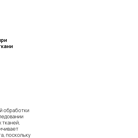
при
ткани
й обработки
ледовании
х тканей,
ичивает
а, поскольку