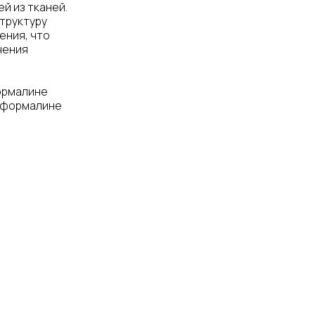
й из тканей.
труктуру
ения, что
чения
ормалине
в формалине