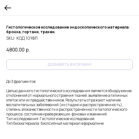
Гистологическое исследование эндоскопического материала:
бронха, гортани, трахеи.
SKU:
КОД 101ФЛ
4800,00
р.
ДОБАВИТЬ В КОРЗИНУ
До 3 фрагментов
Целью данного гистологического исследования является обнаружение
отклонений от нормального строения тканей, выявление атипичных
клеток или их предшественников. Результаты отражают наличие
воспалительных заболеваний (их стадию и распространенность),
степень злокачественности и распространённости патологического
процесса, состояние краёв резекции, фоновых изменений.
Тип исследования: Гистологическое исследование
Тип биоматериала: Биопсийный материал в формалине