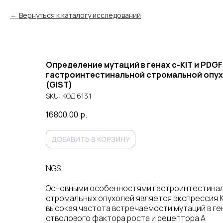
Вернуться к каталогу исследований
Определение мутаций в генах с-KIT и PDGF
гастроинтестинальной стромальной опу
(GIST)
SKU:
КОД 613.1
16800,00
р.
ДОБАВИТЬ В КОРЗИНУ
NGS
Основными особенностями гастроинтестина
стромальных опухолей является экспрессия K
высокая частота встречаемости мутаций в г
стволового фактора роста и рецептора А