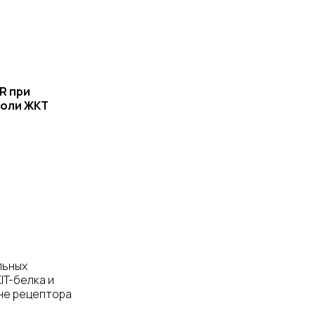
R при
холи ЖКТ
льных
IT-белка и
ене рецептора