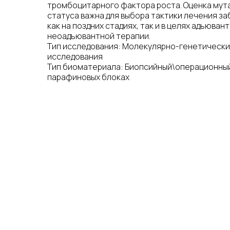
тромбоцитарного фактора роста. Оценка мут
статуса важна для выбора тактики лечения з
как на поздних стадиях, так и в целях адьюван
неоадъювантной терапии.
Тип исследования: Молекулярно-генетическ
исследования
Тип биоматериала: Биопсийный\операционный
парафиновых блоках