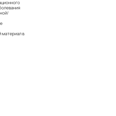
ационного
аболевания
тной/
ие
 материал в