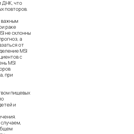
 ДНК, что
х повторов.
 важным
ри раке
SI не склонны
рогноз, а
азаться от
деление MSI
циентов с
ень MSI
торов
а, при
твом пищевых
ло
детей и
чения.
 случаем,
общем