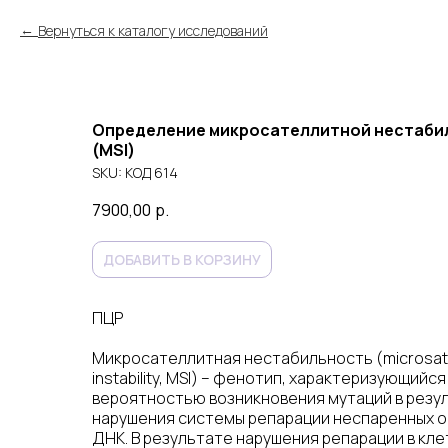
Вернуться к каталогу исследований
Определение микросателлитной нестаби
(MSI)
SKU:
КОД 614
7900,00
р.
ДОБАВИТЬ В КОРЗИНУ
ПЦР
Микросателлитная нестабильность (microsate
instability, MSI) – фенотип, характеризующий
вероятностью возникновения мутаций в резу
нарушения системы репарации неспаренных 
ДНК. В результате нарушения репарации в кле