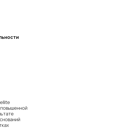
льности
llite
ся повышенной
льтате
оснований
тках