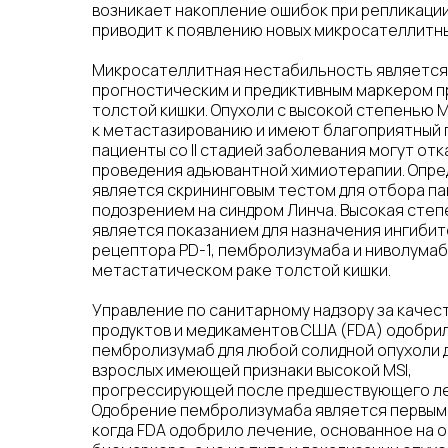
возникает накопление ошибок при репликации
приводит к появлению новых микросателлитны
Микросателлитная нестабильность является
прогностическим и предиктивным маркером п
толстой кишки. Опухоли с высокой степенью M
к метастазированию и имеют благоприятный п
пациенты со II стадией заболевания могут отк
проведения адьювантной химиотерапии. Опре
является скрининговым тестом для отбора па
подозрением на синдром Линча. Высокая степ
является показанием для назначения ингиби
рецептора PD-1, пембролизумаба и ниволумаб
метастатическом раке толстой кишки.
Управление по санитарному надзору за качес
продуктов и медикаментов США (FDA) одобри
пембролизумаб для любой солидной опухоли 
взрослых имеющей признаки высокой MSI,
прогрессирующей после предшествующего ле
Одобрение пембролизумаба является первым
когда FDA одобрило лечение, основанное на 