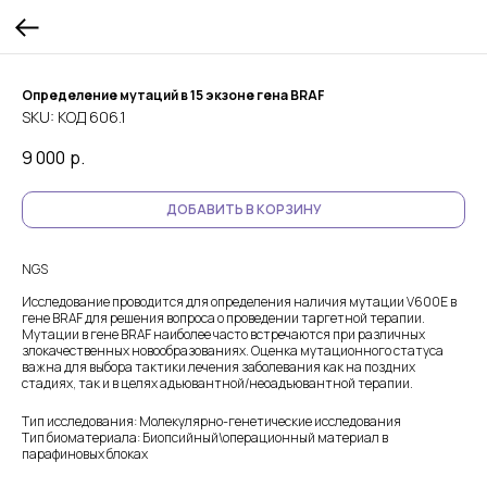
Определение мутаций в 15 экзоне гена BRAF
SKU:
КОД 606.1
9 000
р.
ДОБАВИТЬ В КОРЗИНУ
NGS
Исследование проводится для определения наличия мутации V600E в
гене BRAF для решения вопроса о проведении таргетной терапии.
Мутации в гене BRAF наиболее часто встречаются при различных
злокачественных новообразованиях. Оценка мутационного статуса
важна для выбора тактики лечения заболевания как на поздних
стадиях, так и в целях адьювантной/неоадъювантной терапии.
Тип исследования: Молекулярно-генетические исследования
Тип биоматериала: Биопсийный\операционный материал в
парафиновых блоках