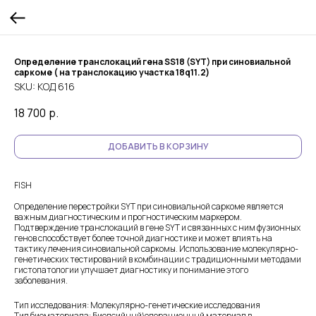
Определение транслокаций гена SS18 (SYT) при синовиальной
саркоме ( на транслокацию участка 18q11.2)
SKU:
КОД 616
18 700
р.
ДОБАВИТЬ В КОРЗИНУ
FISH
Определение перестройки SYT при синовиальной саркоме является
важным диагностическим и прогностическим маркером.
Подтверждение транслокаций в гене SYT и связанных с ним фузионных
генов способствует более точной диагностике и может влиять на
тактику лечения синовиальной саркомы. Использование молекулярно-
генетических тестирований в комбинации с традиционными методами
гистопатологии улучшает диагностику и понимание этого
заболевания.
Тип исследования: Молекулярно-генетические исследования
Тип биоматериала: Биопсийный\операционный материал в